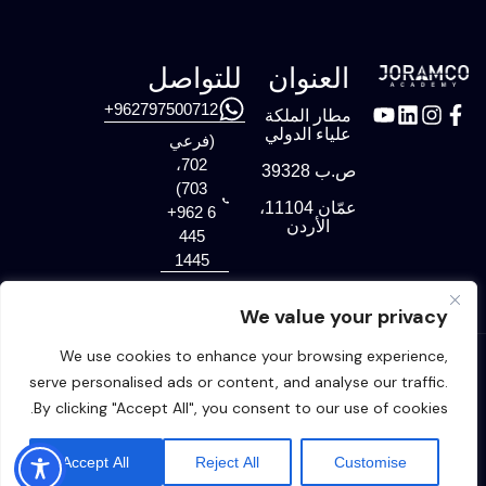
العنوان
للتواصل
962797500712+
مطار الملكة
علياء الدولي
(فرعي
702،
ص.ب 39328
703)
عمّان 11104،
‎+962 6
الأردن
445
1445
Academy@joramco.com.jo
We value your privacy
We use cookies to enhance your browsing experience,
إخلاء
سياسة ملفات تعريف
سياسة
الشروط
الأسئلة
serve personalised ads or content, and analyse our traffic.
المسؤولية
الارتباط
الخصوصية
والأحكام
الشائعة
By clicking "Accept All", you consent to our use of cookies.
© 2026 | أكاديمية جورامكو تم التطوير بواسطة
Creativology
Accept All
Reject All
Customise